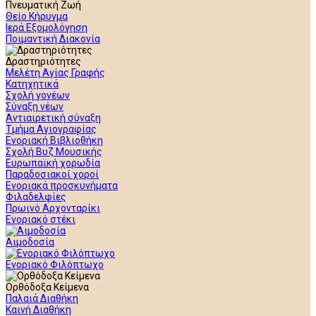
Πνευματική Ζωή
Θείο Κήρυγμα
Ιερά Εξομολόγηση
Ποιμαντική Διακονία
Δραστηριότητες
Μελέτη Αγίας Γραφής
Κατηχητικά
Σχολή γονέων
Σύναξη νέων
Αντιαιρετική σύναξη
Τμήμα Αγιογραφίας
Ενοριακή Βιβλιοθήκη
Σχολή Βυζ Μουσικής
Ευρωπαϊκή χορωδία
Παραδοσιακοί χοροί
Ενοριακά προσκυνήματα
Φιλαδελφίες
Πρωινό Αρχονταρίκι
Ενοριακό στέκι
Αιμοδοσία
Ενοριακό Φιλόπτωχο
Ορθόδοξα Κείμενα
Παλαιά Διαθήκη
Καινή Διαθήκη