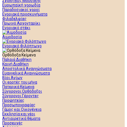
Σχολή Βυζ Μουσικής
Ευρωπαϊκή χορωδία
Παραδοσιακοί χοροί
Ενοριακά προσκυνήματα
Φιλαδελφίες
Πρωινό Αρχονταρίκι
Ενοριακό στέκι
Αιμοδοσία
Ενοριακό Φιλόπτωχο
Ορθόδοξα Κείμενα
Παλαιά Διαθήκη
Καινή Διαθήκη
Αποστολικά Αναγνώσματα
Ευαγγελικά Αναγνώσματα
Βίοι Αγίων
Οι εορτές του μήνα
Πατερικά Κείμενα
Σύγχρονοι Ορθόδοξοι
Σύγχρονοι Γέροντες
Προφητείες
Προσωπογραφίες
Γάμος και Οικογένεια
Εκκλησία και νέοι
Αντιαιρετικά θέματα
Προσευχές