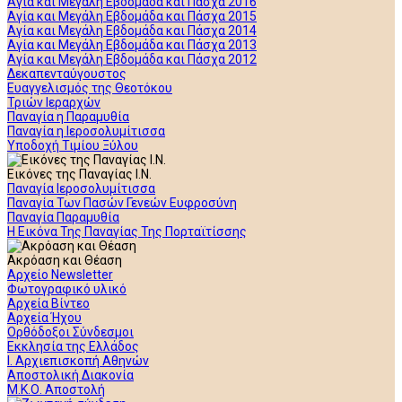
Αγία και Μεγάλη Εβδομάδα και Πάσχα 2016
Αγία και Μεγάλη Εβδομάδα και Πάσχα 2015
Αγία και Μεγάλη Εβδομάδα και Πάσχα 2014
Αγία και Μεγάλη Εβδομάδα και Πάσχα 2013
Αγία και Μεγάλη Εβδομάδα και Πάσχα 2012
Δεκαπενταύγουστος
Ευαγγελισμός της Θεοτόκου
Τριών Ιεραρχών
Παναγία η Παραμυθία
Παναγία η Ιεροσολυμίτισσα
Υποδοχή Τιμίου Ξύλου
Εικόνες της Παναγίας Ι.Ν.
Παναγία Ιεροσολυμίτισσα
Παναγία Των Πασών Γενεών Ευφροσύνη
Παναγία Παραμυθία
Η Εικόνα Της Παναγίας Της Πορταϊτίσσης
Ακρόαση και Θέαση
Αρχείο Newsletter
Φωτογραφικό υλικό
Αρχεία Βίντεο
Αρχεία Ήχου
Ορθόδοξοι Σύνδεσμοι
Εκκλησία της Ελλάδος
Ι. Αρχιεπισκοπή Αθηνών
Αποστολική Διακονία
Μ.Κ.Ο. Αποστολή