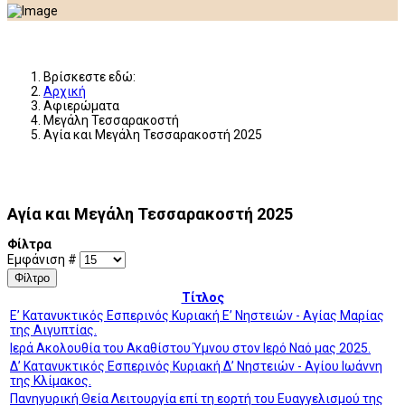
Βρίσκεστε εδώ:
Αρχική
Αφιερώματα
Μεγάλη Τεσσαρακοστή
Αγία και Μεγάλη Τεσσαρακοστή 2025
Αγία και Μεγάλη Τεσσαρακοστή 2025
Φίλτρα
Εμφάνιση #
Φίλτρο
Τίτλος
Ε’ Κατανυκτικός Εσπερινός Κυριακή Ε’ Νηστειών - Αγίας Μαρίας
της Αιγυπτίας.
Ιερά Ακολουθία του Ακαθίστου Ύμνου στον Ιερό Ναό μας 2025.
Δ’ Κατανυκτικός Εσπερινός Κυριακή Δ’ Νηστειών - Αγίου Ιωάννη
της Κλίμακος.
Πανηγυρική Θεία Λειτουργία επί τη εορτή του Ευαγγελισμού της