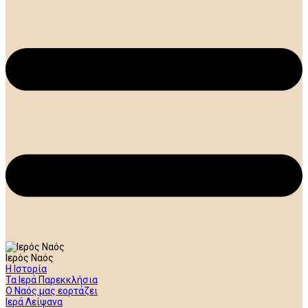
Ιερός Ναός
Η Ιστορία
Τα Ιερά Παρεκκλήσια
Ο Ναός μας εορτάζει
Ιερά Λείψανα