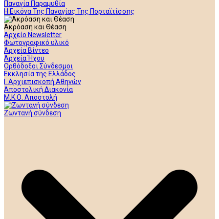
Παναγία Παραμυθία
Η Εικόνα Της Παναγίας Της Πορταϊτίσσης
Ακρόαση και Θέαση
Αρχείο Newsletter
Φωτογραφικό υλικό
Αρχεία Βίντεο
Αρχεία Ήχου
Ορθόδοξοι Σύνδεσμοι
Εκκλησία της Ελλάδος
Ι. Αρχιεπισκοπή Αθηνών
Αποστολική Διακονία
Μ.Κ.Ο. Αποστολή
Ζωντανή σύνδεση