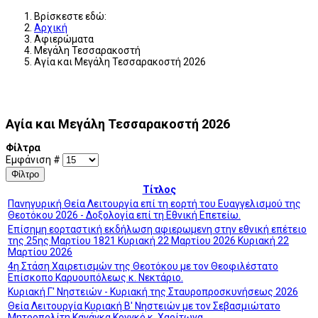
Βρίσκεστε εδώ:
Αρχική
Αφιερώματα
Μεγάλη Τεσσαρακοστή
Αγία και Μεγάλη Τεσσαρακοστή 2026
Αγία και Μεγάλη Τεσσαρακοστή 2026
Φίλτρα
Εμφάνιση #
Φίλτρο
Τίτλος
Πανηγυρική Θεία Λειτουργία επί τη εορτή του Ευαγγελισμού της
Θεοτόκου 2026 - Δοξολογία επί τη Εθνική Επετείω.
Επίσημη εορταστική εκδήλωση αφιερωμενη στην εθνική επέτειο
της 25ης Μαρτίου 1821 Κυριακή 22 Μαρτίου 2026 Κυριακή 22
Μαρτίου 2026
4η Στάση Χαιρετισμών της Θεοτόκου με τον Θεοφιλέστατο
Επίσκοπο Καρυουπόλεως κ. Νεκτάριο.
Κυριακή Γ' Νηστειών - Κυριακή της Σταυροπροσκυνήσεως 2026
Θεία Λειτουργία Κυριακή Β' Νηστειών με τον Σεβασμιώτατο
Μητροπολίτη Κανάγκα Κονγκό κ. Χαρίτωνα.