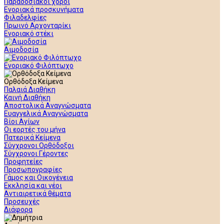
Παραδοσιακοί χοροί
Ενοριακά προσκυνήματα
Φιλαδελφίες
Πρωινό Αρχονταρίκι
Ενοριακό στέκι
Αιμοδοσία
Ενοριακό Φιλόπτωχο
Ορθόδοξα Κείμενα
Παλαιά Διαθήκη
Καινή Διαθήκη
Αποστολικά Αναγνώσματα
Ευαγγελικά Αναγνώσματα
Βίοι Αγίων
Οι εορτές του μήνα
Πατερικά Κείμενα
Σύγχρονοι Ορθόδοξοι
Σύγχρονοι Γέροντες
Προφητείες
Προσωπογραφίες
Γάμος και Οικογένεια
Εκκλησία και νέοι
Αντιαιρετικά θέματα
Προσευχές
Διάφορα