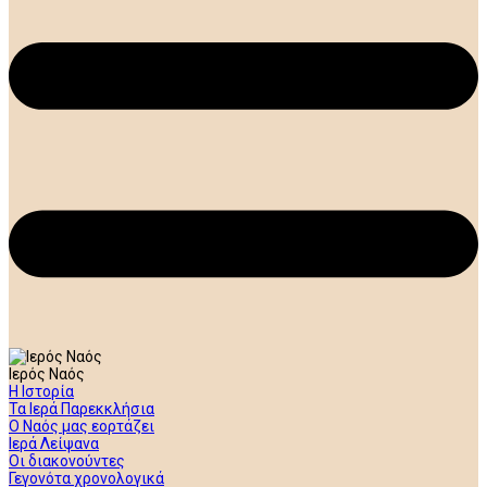
Ιερός Ναός
Η Ιστορία
Τα Ιερά Παρεκκλήσια
Ο Ναός μας εορτάζει
Ιερά Λείψανα
Οι διακονούντες
Γεγονότα χρονολογικά