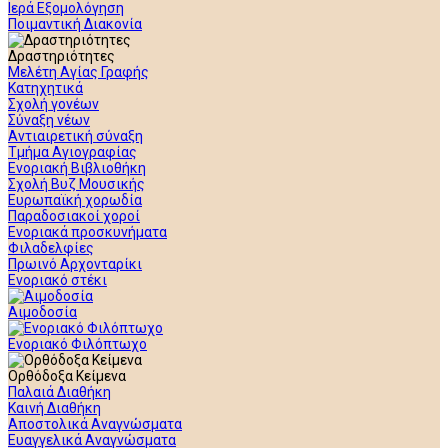
Ιερά Εξομολόγηση
Ποιμαντική Διακονία
Δραστηριότητες
Μελέτη Αγίας Γραφής
Κατηχητικά
Σχολή γονέων
Σύναξη νέων
Αντιαιρετική σύναξη
Τμήμα Αγιογραφίας
Ενοριακή Βιβλιοθήκη
Σχολή Βυζ Μουσικής
Ευρωπαϊκή χορωδία
Παραδοσιακοί χοροί
Ενοριακά προσκυνήματα
Φιλαδελφίες
Πρωινό Αρχονταρίκι
Ενοριακό στέκι
Αιμοδοσία
Ενοριακό Φιλόπτωχο
Ορθόδοξα Κείμενα
Παλαιά Διαθήκη
Καινή Διαθήκη
Αποστολικά Αναγνώσματα
Ευαγγελικά Αναγνώσματα