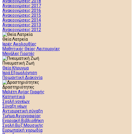
Ανακοινώσεις 2018
Ανακοινώσεις 2017
Ανακοινώσεις 2016
Ανακοινώσεις 2015
Ανακοινώσεις 2014
Ανακοινώσεις 2013
Ανακοινώσεις 2012
Θεία Λατρεία
Ιερές Ακολουθίες
Μαθητικές Θείες Λειτουργίες
Μεγάλες Γιορτές
Πνευματική Ζωή
Θείο Κήρυγμα
Ιερά Εξομολόγηση
Ποιμαντική Διακονία
Δραστηριότητες
Μελέτη Αγίας Γραφής
Κατηχητικά
Σχολή γονέων
Σύναξη νέων
Αντιαιρετική σύναξη
Τμήμα Αγιογραφίας
Ενοριακή Βιβλιοθήκη
Σχολή Βυζ Μουσικής
Ευρωπαϊκή χορωδία