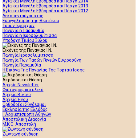
Αγία και Μεγάλη Εβδομάδα και Πάσχα 2014
Αγία και Μεγάλη Εβδομάδα και Πάσχα 2013
Αγία και Μεγάλη Εβδομάδα και Πάσχα 2012
Δεκαπενταύγουστος
Ευαγγελισμός της Θεοτόκου
Τριών Ιεραρχών
Παναγία η Παραμυθία
Παναγία η Ιεροσολυμίτισσα
Υποδοχή Τιμίου Ξύλου
Εικόνες της Παναγίας Ι.Ν.
Παναγία Ιεροσολυμίτισσα
Παναγία Των Πασών Γενεών Ευφροσύνη
Παναγία Παραμυθία
Η Εικόνα Της Παναγίας Της Πορταϊτίσσης
Ακρόαση και Θέαση
Αρχείο Newsletter
Φωτογραφικό υλικό
Αρχεία Βίντεο
Αρχεία Ήχου
Ορθόδοξοι Σύνδεσμοι
Εκκλησία της Ελλάδος
Ι. Αρχιεπισκοπή Αθηνών
Αποστολική Διακονία
Μ.Κ.Ο. Αποστολή
Ζωντανή σύνδεση