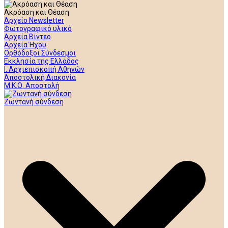
Ακρόαση και Θέαση
Αρχείο Newsletter
Φωτογραφικό υλικό
Αρχεία Βίντεο
Αρχεία Ήχου
Ορθόδοξοι Σύνδεσμοι
Εκκλησία της Ελλάδος
Ι. Αρχιεπισκοπή Αθηνών
Αποστολική Διακονία
Μ.Κ.Ο. Αποστολή
Ζωντανή σύνδεση