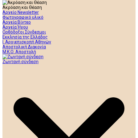
Ακρόαση και Θέαση
Αρχείο Newsletter
Φωτογραφικό υλικό
Αρχεία Βίντεο
Αρχεία Ήχου
Ορθόδοξοι Σύνδεσμοι
Εκκλησία της Ελλάδος
Ι. Αρχιεπισκοπή Αθηνών
Αποστολική Διακονία
Μ.Κ.Ο. Αποστολή
Ζωντανή σύνδεση