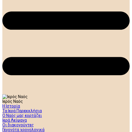
Ιερός Ναός
Η Ιστορία
Τα Ιερά Παρεκκλήσια
Ο Ναός μας εορτάζει
Ιερά Λείψανα
Οι διακονούντες
Γεγονότα χρονολογικά