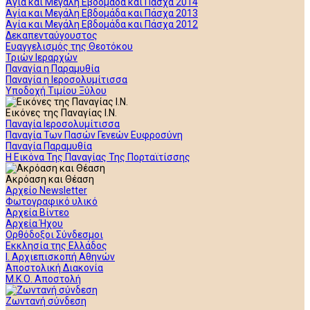
Αγία και Μεγάλη Εβδομάδα και Πάσχα 2014
Αγία και Μεγάλη Εβδομάδα και Πάσχα 2013
Αγία και Μεγάλη Εβδομάδα και Πάσχα 2012
Δεκαπενταύγουστος
Ευαγγελισμός της Θεοτόκου
Τριών Ιεραρχών
Παναγία η Παραμυθία
Παναγία η Ιεροσολυμίτισσα
Υποδοχή Τιμίου Ξύλου
Εικόνες της Παναγίας Ι.Ν.
Παναγία Ιεροσολυμίτισσα
Παναγία Των Πασών Γενεών Ευφροσύνη
Παναγία Παραμυθία
Η Εικόνα Της Παναγίας Της Πορταϊτίσσης
Ακρόαση και Θέαση
Αρχείο Newsletter
Φωτογραφικό υλικό
Αρχεία Βίντεο
Αρχεία Ήχου
Ορθόδοξοι Σύνδεσμοι
Εκκλησία της Ελλάδος
Ι. Αρχιεπισκοπή Αθηνών
Αποστολική Διακονία
Μ.Κ.Ο. Αποστολή
Ζωντανή σύνδεση