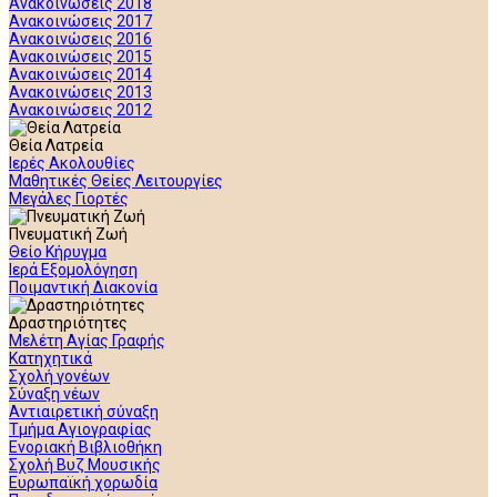
Ανακοινώσεις 2018
Ανακοινώσεις 2017
Ανακοινώσεις 2016
Ανακοινώσεις 2015
Ανακοινώσεις 2014
Ανακοινώσεις 2013
Ανακοινώσεις 2012
Θεία Λατρεία
Ιερές Ακολουθίες
Μαθητικές Θείες Λειτουργίες
Μεγάλες Γιορτές
Πνευματική Ζωή
Θείο Κήρυγμα
Ιερά Εξομολόγηση
Ποιμαντική Διακονία
Δραστηριότητες
Μελέτη Αγίας Γραφής
Κατηχητικά
Σχολή γονέων
Σύναξη νέων
Αντιαιρετική σύναξη
Τμήμα Αγιογραφίας
Ενοριακή Βιβλιοθήκη
Σχολή Βυζ Μουσικής
Ευρωπαϊκή χορωδία