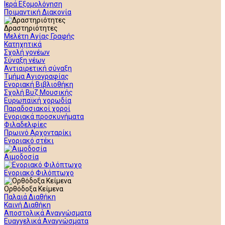
Ιερά Εξομολόγηση
Ποιμαντική Διακονία
Δραστηριότητες
Μελέτη Αγίας Γραφής
Κατηχητικά
Σχολή γονέων
Σύναξη νέων
Αντιαιρετική σύναξη
Τμήμα Αγιογραφίας
Ενοριακή Βιβλιοθήκη
Σχολή Βυζ Μουσικής
Ευρωπαϊκή χορωδία
Παραδοσιακοί χοροί
Ενοριακά προσκυνήματα
Φιλαδελφίες
Πρωινό Αρχονταρίκι
Ενοριακό στέκι
Αιμοδοσία
Ενοριακό Φιλόπτωχο
Ορθόδοξα Κείμενα
Παλαιά Διαθήκη
Καινή Διαθήκη
Αποστολικά Αναγνώσματα
Ευαγγελικά Αναγνώσματα