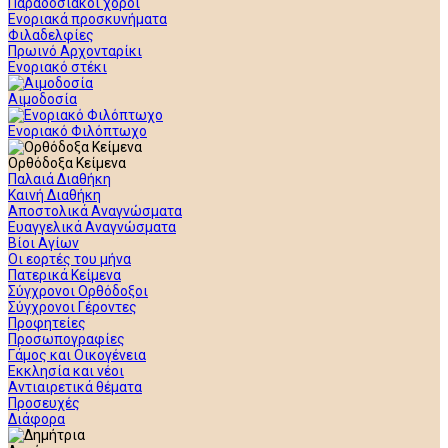
Παραδοσιακοί χοροί
Ενοριακά προσκυνήματα
Φιλαδελφίες
Πρωινό Αρχονταρίκι
Ενοριακό στέκι
Αιμοδοσία
Ενοριακό Φιλόπτωχο
Ορθόδοξα Κείμενα
Παλαιά Διαθήκη
Καινή Διαθήκη
Αποστολικά Αναγνώσματα
Ευαγγελικά Αναγνώσματα
Βίοι Αγίων
Οι εορτές του μήνα
Πατερικά Κείμενα
Σύγχρονοι Ορθόδοξοι
Σύγχρονοι Γέροντες
Προφητείες
Προσωπογραφίες
Γάμος και Οικογένεια
Εκκλησία και νέοι
Αντιαιρετικά θέματα
Προσευχές
Διάφορα