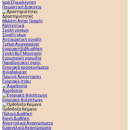
Ιερά Εξομολόγηση
Ποιμαντική Διακονία
Δραστηριότητες
Μελέτη Αγίας Γραφής
Κατηχητικά
Σχολή γονέων
Σύναξη νέων
Αντιαιρετική σύναξη
Τμήμα Αγιογραφίας
Ενοριακή Βιβλιοθήκη
Σχολή Βυζ Μουσικής
Ευρωπαϊκή χορωδία
Παραδοσιακοί χοροί
Ενοριακά προσκυνήματα
Φιλαδελφίες
Πρωινό Αρχονταρίκι
Ενοριακό στέκι
Αιμοδοσία
Ενοριακό Φιλόπτωχο
Ορθόδοξα Κείμενα
Παλαιά Διαθήκη
Καινή Διαθήκη
Αποστολικά Αναγνώσματα
Ευαγγελικά Αναγνώσματα