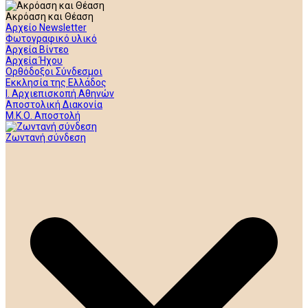
Ακρόαση και Θέαση
Αρχείο Newsletter
Φωτογραφικό υλικό
Αρχεία Βίντεο
Αρχεία Ήχου
Ορθόδοξοι Σύνδεσμοι
Εκκλησία της Ελλάδος
Ι. Αρχιεπισκοπή Αθηνών
Αποστολική Διακονία
Μ.Κ.Ο. Αποστολή
Ζωντανή σύνδεση