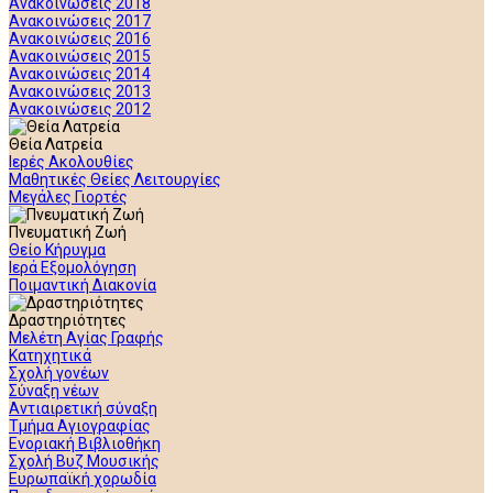
Ανακοινώσεις 2018
Ανακοινώσεις 2017
Ανακοινώσεις 2016
Ανακοινώσεις 2015
Ανακοινώσεις 2014
Ανακοινώσεις 2013
Ανακοινώσεις 2012
Θεία Λατρεία
Ιερές Ακολουθίες
Μαθητικές Θείες Λειτουργίες
Μεγάλες Γιορτές
Πνευματική Ζωή
Θείο Κήρυγμα
Ιερά Εξομολόγηση
Ποιμαντική Διακονία
Δραστηριότητες
Μελέτη Αγίας Γραφής
Κατηχητικά
Σχολή γονέων
Σύναξη νέων
Αντιαιρετική σύναξη
Τμήμα Αγιογραφίας
Ενοριακή Βιβλιοθήκη
Σχολή Βυζ Μουσικής
Ευρωπαϊκή χορωδία