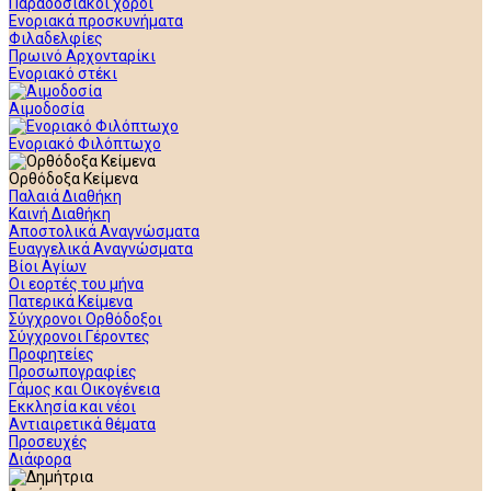
Παραδοσιακοί χοροί
Ενοριακά προσκυνήματα
Φιλαδελφίες
Πρωινό Αρχονταρίκι
Ενοριακό στέκι
Αιμοδοσία
Ενοριακό Φιλόπτωχο
Ορθόδοξα Κείμενα
Παλαιά Διαθήκη
Καινή Διαθήκη
Αποστολικά Αναγνώσματα
Ευαγγελικά Αναγνώσματα
Βίοι Αγίων
Οι εορτές του μήνα
Πατερικά Κείμενα
Σύγχρονοι Ορθόδοξοι
Σύγχρονοι Γέροντες
Προφητείες
Προσωπογραφίες
Γάμος και Οικογένεια
Εκκλησία και νέοι
Αντιαιρετικά θέματα
Προσευχές
Διάφορα