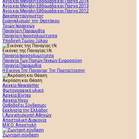
Αγία και Μεγάλη Εβδομάδα και Πάσχα 2014
Αγία και Μεγάλη Εβδομάδα και Πάσχα 2013
Αγία και Μεγάλη Εβδομάδα και Πάσχα 2012
Δεκαπενταύγουστος
Ευαγγελισμός της Θεοτόκου
Τριών Ιεραρχών
Παναγία η Παραμυθία
Παναγία η Ιεροσολυμίτισσα
Υποδοχή Τιμίου Ξύλου
Εικόνες της Παναγίας Ι.Ν.
Παναγία Ιεροσολυμίτισσα
Παναγία Των Πασών Γενεών Ευφροσύνη
Παναγία Παραμυθία
Η Εικόνα Της Παναγίας Της Πορταϊτίσσης
Ακρόαση και Θέαση
Αρχείο Newsletter
Φωτογραφικό υλικό
Αρχεία Βίντεο
Αρχεία Ήχου
Ορθόδοξοι Σύνδεσμοι
Εκκλησία της Ελλάδος
Ι. Αρχιεπισκοπή Αθηνών
Αποστολική Διακονία
Μ.Κ.Ο. Αποστολή
Ζωντανή σύνδεση