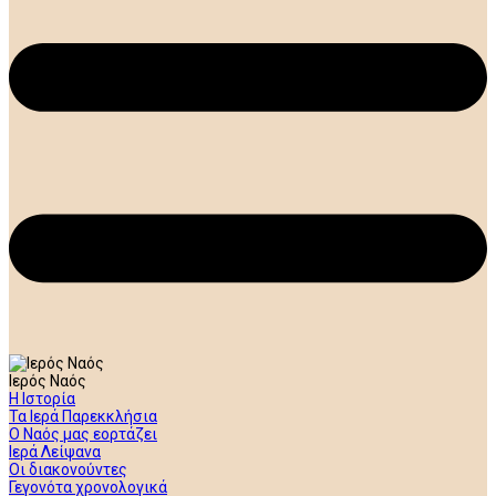
Ιερός Ναός
Η Ιστορία
Τα Ιερά Παρεκκλήσια
Ο Ναός μας εορτάζει
Ιερά Λείψανα
Οι διακονούντες
Γεγονότα χρονολογικά