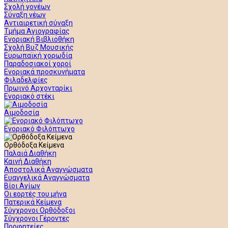
Σχολή γονέων
Σύναξη νέων
Αντιαιρετική σύναξη
Τμήμα Αγιογραφίας
Ενοριακή Βιβλιοθήκη
Σχολή Βυζ Μουσικής
Ευρωπαϊκή χορωδία
Παραδοσιακοί χοροί
Ενοριακά προσκυνήματα
Φιλαδελφίες
Πρωινό Αρχονταρίκι
Ενοριακό στέκι
Αιμοδοσία
Ενοριακό Φιλόπτωχο
Ορθόδοξα Κείμενα
Παλαιά Διαθήκη
Καινή Διαθήκη
Αποστολικά Αναγνώσματα
Ευαγγελικά Αναγνώσματα
Βίοι Αγίων
Οι εορτές του μήνα
Πατερικά Κείμενα
Σύγχρονοι Ορθόδοξοι
Σύγχρονοι Γέροντες
Προφητείες